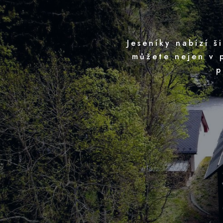
Jeseníky nabízí š
můžete nejen v p
p