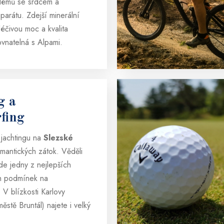
lémů se srdcem a
arátu. Zdejší minerální
éčivou moc a kvalita
ovnatelná s Alpami.
g a
fing
 jachtingu na
Slezské
mantických zátok. Věděli
zde jedny z nejlepších
h podmínek na
 V blízkosti Karlovy
ěstě Bruntál) najete i velký