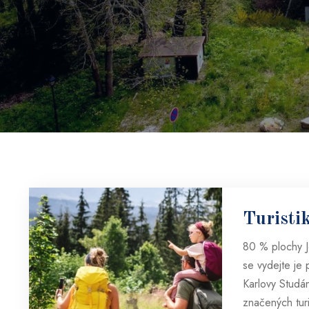
Šir
Turisti
80 % plochy Je
se vydejte je
Karlovy Studán
značených turi