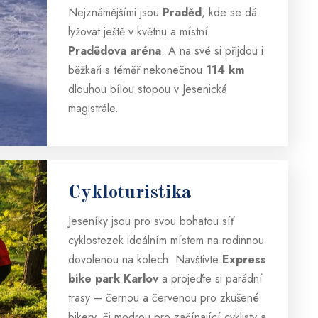
Nejznámějšími jsou
Praděd
, kde se dá
lyžovat ještě v květnu a místní
Pradědova aréna
. A na své si přijdou i
běžkaři s téměř nekonečnou
114 km
dlouhou bílou stopou v Jesenická
magistrále.
Cykloturistika
Jeseníky jsou pro svou bohatou síť
cyklostezek ideálním místem na rodinnou
dovolenou na kolech. Navštivte
Express
bike park Karlov
a projeďte si parádní
trasy – černou a červenou pro zkušené
bikery, či modrou pro začínající cyklisty a