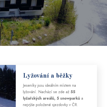
ních
Lyžování a běžky
Jeseníky jsou ideálním místem na
lyžování. Nachází se zde až
55
lyžařských areálů, 5 snowparků
a
nejvýše položené sjezdovky v ČR.