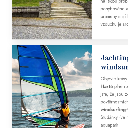
na léčbu prob
pohybového ap
prameny mají l
vzduchu je sr
Jachtin
windsur
Objevte krásy
Hartě
plné ro
jste, že jsou 
povětrnostníc
windsurfing
?
Studánky (ve m
aquapark.