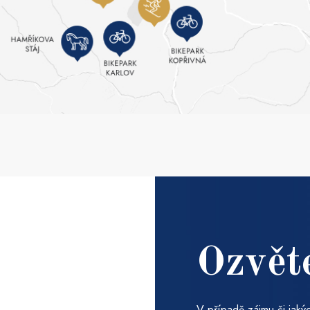
Ozvět
V případě zájmu či jakýc