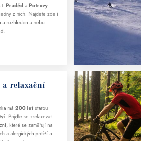
st.
Praděd
a
Petrovy
jedny z nich. Najdete zde i
ů a rozhleden a nebo
d.
 a relaxační
ánka má
200 let
starou
tví
. Pojďte se zrelaxovat
zní, které se zaměřují na
ch a alergických potíží a