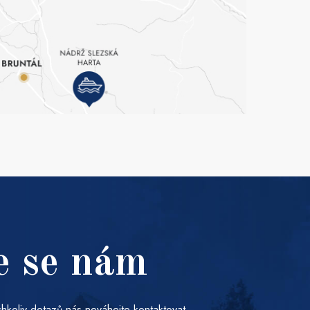
e se nám
hkoliv dotazů nás neváhejte kontaktovat.