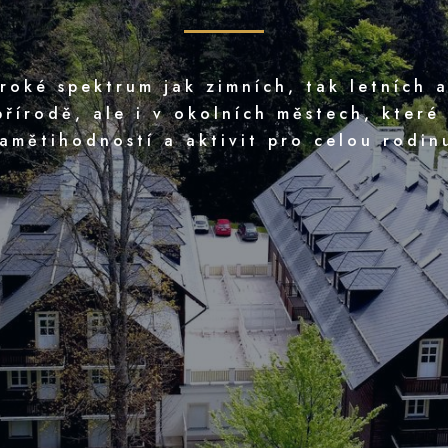
iroké spektrum jak zimních, tak letních a
řírodě, ale i v okolních městech, které
amětihodností a aktivit pro celou rodin