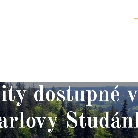
Y
REZERVACE
LOKALITA
ity dostupné v
arlovy Studán