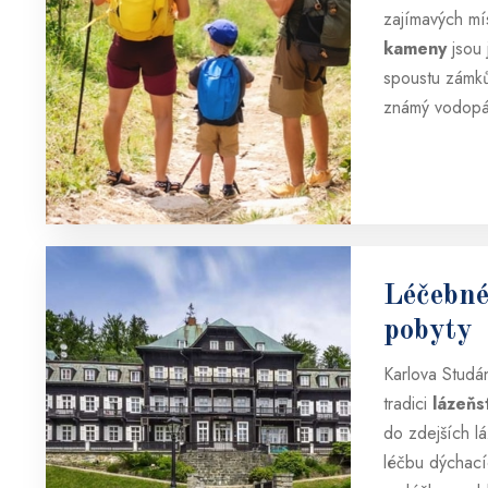
zajímavých mí
kameny
jsou 
spoustu zámk
známý vodopá
Léčebné
pobyty
Karlova Stud
tradici
lázeňs
do zdejších lá
léčbu dýchací