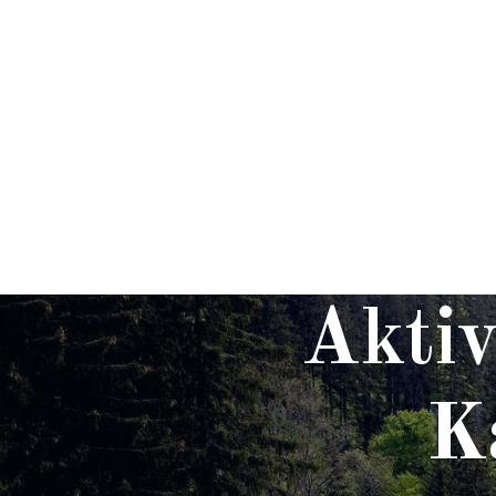
721 838 437
DOMŮ
APARTMÁN
774 677 814
Aktiv
K