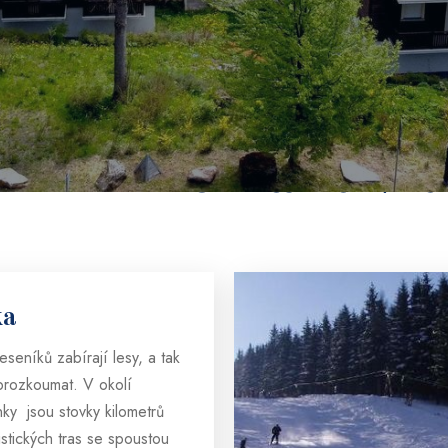
V LÉTE I V ZIMĚ
oké spektrum let
i zimních aktivit
ka
seníků zabírají lesy, a tak
 prozkoumat. V okolí
ky jsou stovky kilometrů
stických tras se spoustou