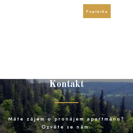
721 838 437
Poptávka
774 677 814
Kontakt
Máte zájem o pronájem apartmánu?
Ozvěte se nám.