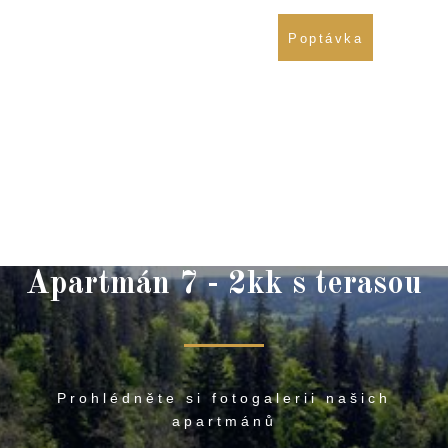
721 838 437
Poptávka
774 677 814
Apartmán 7 - 2kk s terasou
Prohlédněte si fotogalerii našich
apartmánů