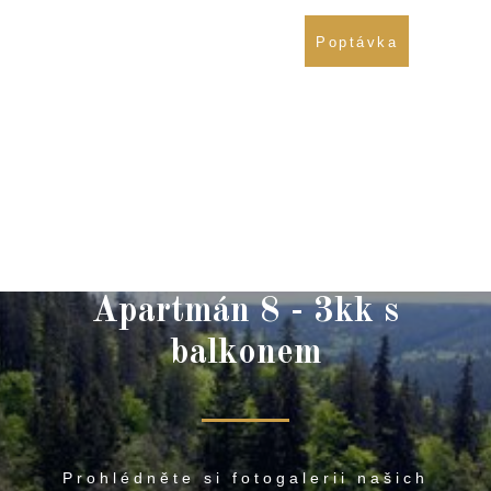
721 838 437
Poptávka
774 677 814
Apartmán 8 - 3kk s
balkonem
Prohlédněte si fotogalerii našich