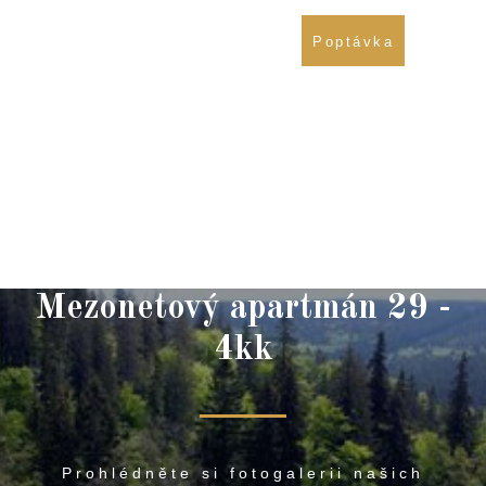
721 838 437
Poptávka
774 677 814
Mezonetový apartmán 29 -
4kk
Prohlédněte si fotogalerii našich