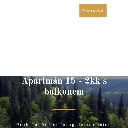
721 838 437
Poptávka
774 677 814
Apartmán 15 - 2kk s
balkonem
Prohlédněte si fotogalerii našich