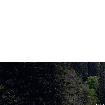
721 838 437
DOMŮ
APARTMÁN
774 677 814