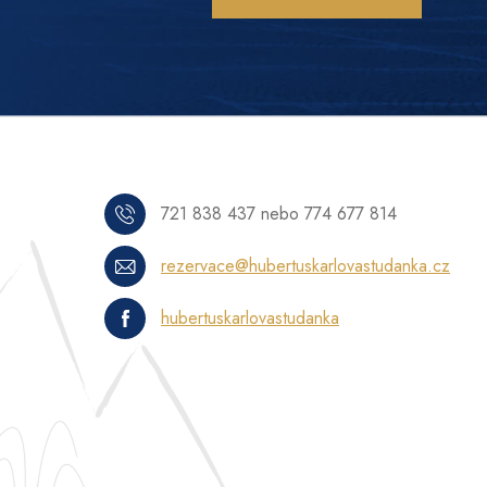
721 838 437 nebo 774 677 814
rezervace@hubertuskarlovastudanka.cz
hubertuskarlovastudanka